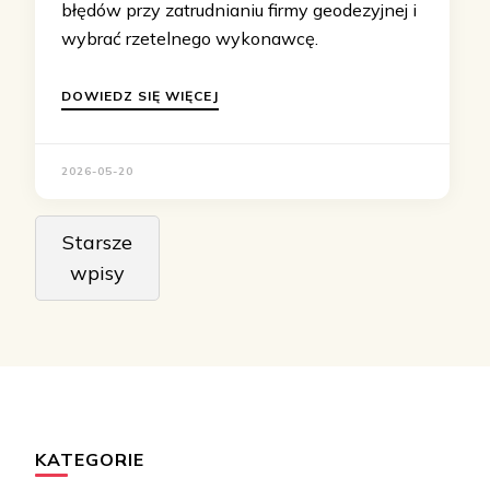
błędów przy zatrudnianiu firmy geodezyjnej i
wybrać rzetelnego wykonawcę.
DOWIEDZ SIĘ WIĘCEJ
2026-05-20
Nawigacja
Starsze
po
wpisy
wpisach
KATEGORIE