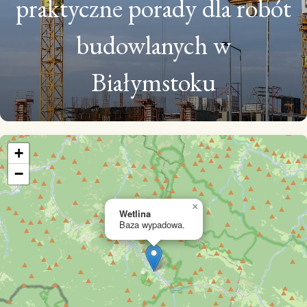
praktyczne porady dla robót
budowlanych w
Białymstoku
+
−
×
Wetlina
Baza wypadowa.