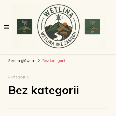
wetlinabezzasiegu.pl
Wetlina bez Zasięgu
Strona główna
Bez kategorii
KATEGORIA
Bez kategorii