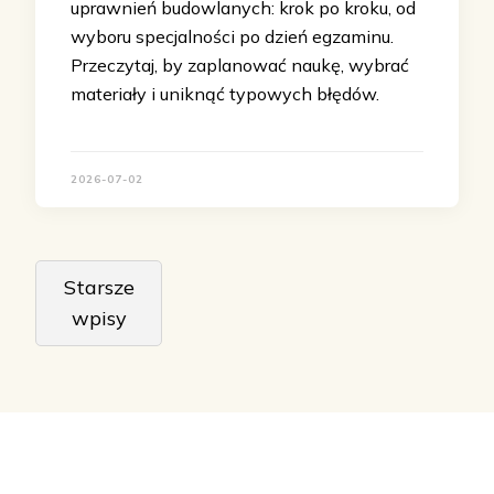
uprawnień budowlanych: krok po kroku, od
wyboru specjalności po dzień egzaminu.
Przeczytaj, by zaplanować naukę, wybrać
materiały i uniknąć typowych błędów.
2026-07-02
Nawigacja
Starsze
po
wpisy
wpisach