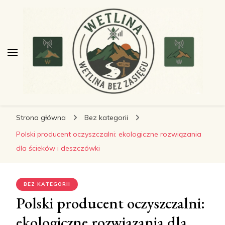
wetlinabezzasiegu.pl
wetlinabezzasiegu.pl
Wetlina bez Zasięgu
Strona główna
Bez kategorii
Polski producent oczyszczalni: ekologiczne rozwiązania
dla ścieków i deszczówki
BEZ KATEGORII
Polski producent oczyszczalni:
ekologiczne rozwiązania dla