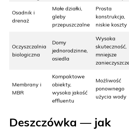
Małe działki,
Prosta
Osadnik i
gleby
konstrukcja,
drenaż
przepuszczalne
niskie koszty
Wysoka
Domy
Oczyszczalnia
skuteczność,
jednorodzinne,
biologiczna
mniejsze
osiedla
zanieczyszcz
Kompaktowe
Możliwość
Membrany i
obiekty,
ponownego
MBR
wysoka jakość
użycia wody
effluentu
Deszczówka — jak