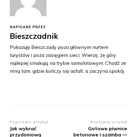
NAPISANE PRZEZ
Bieszczadnik
Pokazuję Bieszczady poza głównym nurtem
turystów i poza zasięgiem sieci. Wierzę, że góry
najlepiej smakują na trybie samolotowym. Chodź ze
mną tam, gdzie kończy się asfalt, a zaczyna spokój.
Zobacz
Poprzedni artykuł
Następny artykuł
Jak wybrać
Gotowe piwnice
wpisy
przydomową
betonowe i szamba —