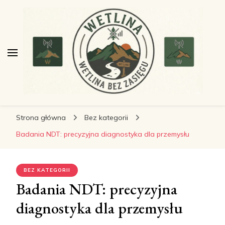
wetlinabezzasiegu.pl
wetlinabezzasiegu.pl
Wetlina bez Zasięgu
Strona główna
Bez kategorii
Badania NDT: precyzyjna diagnostyka dla przemysłu
BEZ KATEGORII
Badania NDT: precyzyjna
diagnostyka dla przemysłu