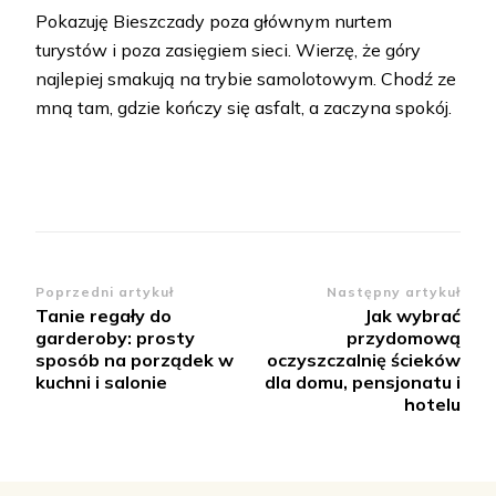
Pokazuję Bieszczady poza głównym nurtem
turystów i poza zasięgiem sieci. Wierzę, że góry
najlepiej smakują na trybie samolotowym. Chodź ze
mną tam, gdzie kończy się asfalt, a zaczyna spokój.
Zobacz
Poprzedni artykuł
Następny artykuł
Tanie regały do
Jak wybrać
wpisy
garderoby: prosty
przydomową
sposób na porządek w
oczyszczalnię ścieków
kuchni i salonie
dla domu, pensjonatu i
hotelu