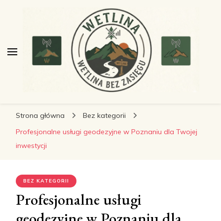
wetlinabezzasiegu.pl
wetlinabezzasiegu.pl
Wetlina bez Zasięgu
Strona główna
Bez kategorii
Profesjonalne usługi geodezyjne w Poznaniu dla Twojej
inwestycji
BEZ KATEGORII
Profesjonalne usługi
geodezyjne w Poznaniu dla