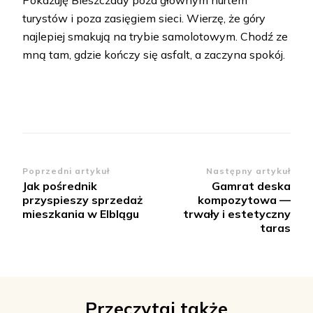
turystów i poza zasięgiem sieci. Wierzę, że góry
najlepiej smakują na trybie samolotowym. Chodź ze
mną tam, gdzie kończy się asfalt, a zaczyna spokój.
Zobacz
Poprzedni artykuł
Następny artykuł
Jak pośrednik
Gamrat deska
wpisy
przyspieszy sprzedaż
kompozytowa —
mieszkania w Elblągu
trwały i estetyczny
taras
Przeczytaj także