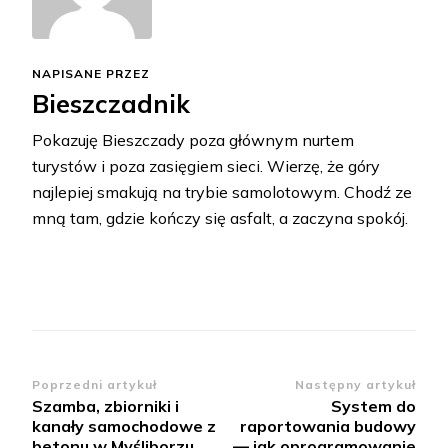
NAPISANE PRZEZ
Bieszczadnik
Pokazuję Bieszczady poza głównym nurtem
turystów i poza zasięgiem sieci. Wierzę, że góry
najlepiej smakują na trybie samolotowym. Chodź ze
mną tam, gdzie kończy się asfalt, a zaczyna spokój.
Zobacz
Poprzedni artykuł
Następny artykuł
Szamba, zbiorniki i
System do
wpisy
kanały samochodowe z
raportowania budowy
betonu w Myśliborzu
— jak oprogramowanie