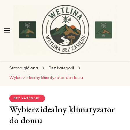
wetlinabezzasiegu.pl
wetlinabezzasiegu.pl
Wetlina bez Zasięgu
Strona główna
Bez kategorii
Wybierz idealny klimatyzator do domu
BEZ KATEGORII
Wybierz idealny klimatyzator
do domu