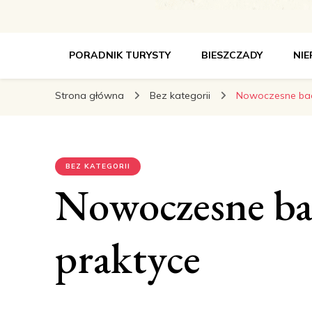
wetlinabezzasieg
Wetlina bez Zasięgu
PORADNIK TURYSTY
BIESZCZADY
NI
Strona główna
Bez kategorii
Nowoczesne bad
BEZ KATEGORII
Nowoczesne b
praktyce