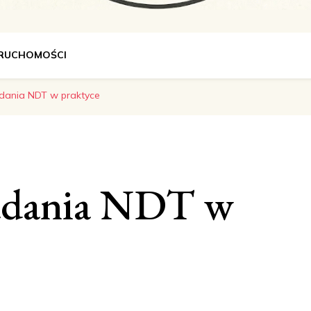
u.pl
ERUCHOMOŚCI
ania NDT w praktyce
adania NDT w