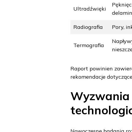
Pęknięc
Ultradźwięki
delamin
Radiografia
Pory, in
Napływy
Termografia
nieszcz
Raport powinien zawierać
rekomendacje dotyczące
Wyzwania i
technologi
Nowoczesne badania rozw