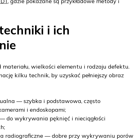
NDT
, gdzie pokazane są przykładowe metody i
echniki i ich
nie
materiału, wielkości elementu i rodzaju defektu.
nację kilku technik, by uzyskać pełniejszy obraz
zualna — szybka i podstawowa, często
kamerami i endoskopami;
 — do wykrywania pęknięć i nieciągłości
h;
ia radiograficzne — dobre przy wykrywaniu porów