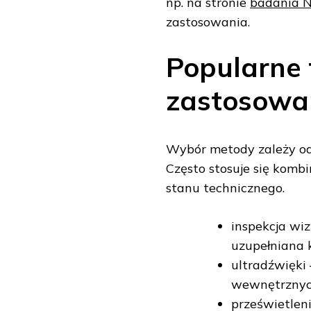
np. na stronie
badania 
zastosowania.
Popularne t
zastosowa
Wybór metody zależy od 
Często stosuje się kombi
stanu technicznego.
inspekcja wi
uzupełniana 
ultradźwięki
wewnętrznyc
prześwietlen