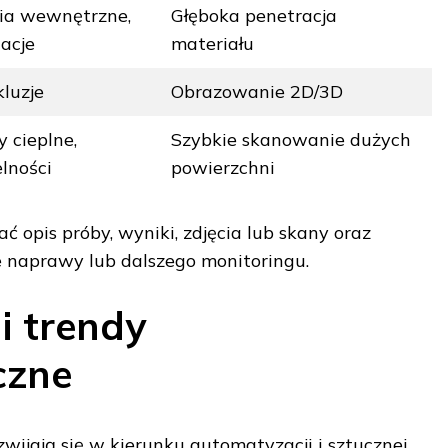
ia wewnętrzne,
Głęboka penetracja
acje
materiału
kluzje
Obrazowanie 2D/3D
 cieplne,
Szybkie skanowanie dużych
elności
powierzchni
 opis próby, wyniki, zdjęcia lub skany oraz
 naprawy lub dalszego monitoringu.
 trendy
czne
ijają się w kierunku automatyzacji i sztucznej