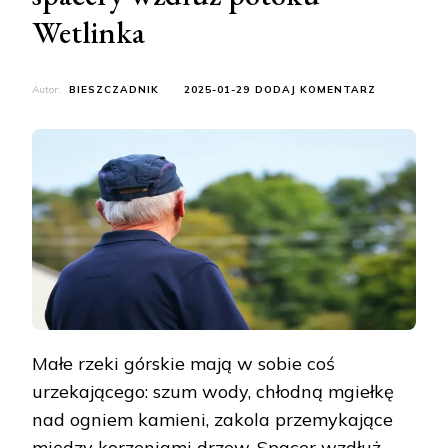
Wetlinka
DO
Autor:
BIESZCZADNIK
2025-01-29
DODAJ KOMENTARZ
UROK
MAŁYCH
RZEK
GÓRSKICH
–
SPACERY
WZDŁUŻ
POTOKU
WETLINKA
Małe rzeki górskie mają w sobie coś
urzekającego: szum wody, chłodną mgiełkę
nad ogniem kamieni, zakola przemykające
między korzeniami drzew. Spacer wzdłuż