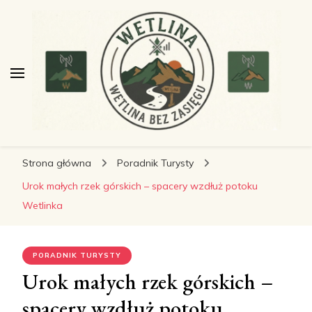
wetlinabezzasiegu.pl
wetlinabezzasiegu.pl
Wetlina bez Zasięgu
Strona główna
Poradnik Turysty
Urok małych rzek górskich – spacery wzdłuż potoku
Wetlinka
PORADNIK TURYSTY
Urok małych rzek górskich –
spacery wzdłuż potoku