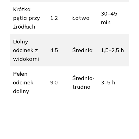
Krótka
30–45
pętla przy
1,2
Łatwa
min
źródłach
Dolny
odcinek z
4,5
Średnia
1,5–2,5 h
widokami
Pełen
Średnio-
odcinek
9,0
3–5 h
trudna
doliny