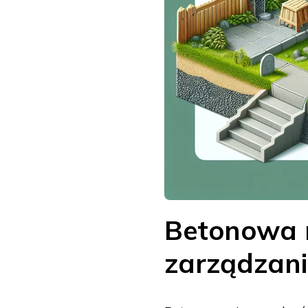
Betonowa 
zarządzani