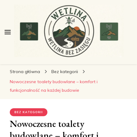
wetlinabezzasiegu.pl
wetlinabezzasiegu.pl
Wetlina bez Zasięgu
Strona główna
Bez kategorii
Nowoczesne toalety budowlane – komfort i
funkcjonalność na każdej budowie
BEZ KATEGORII
Nowoczesne toalety
budowlane – komfort i