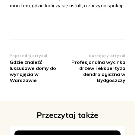
mną tam, gdzie kończy się asfalt, a zaczyna spokój.
Zobacz
Poprzedni artykuł
Następny artykuł
Gdzie znaleźć
Profesjonalna wycinka
wpisy
luksusowe domy do
drzew i ekspertyza
wynajęcia w
dendrologiczna w
Warszawie
Bydgoszczy
Przeczytaj także