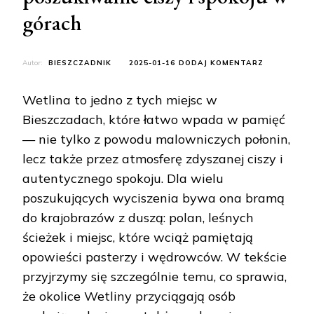
górach
DO
Autor:
BIESZCZADNIK
2025-01-16
DODAJ KOMENTARZ
MIEJSCA
Z
Wetlina to jedno z tych miejsc w
DUSZĄ
W
Bieszczadach, które łatwo wpada w pamięć
WETLINIE
— nie tylko z powodu malowniczych połonin,
–
POSZUKIWA
lecz także przez atmosferę zdyszanej ciszy i
CISZY
autentycznego spokoju. Dla wielu
I
SPOKOJU
poszukujących wyciszenia bywa ona bramą
W
GÓRACH
do krajobrazów z duszą: polan, leśnych
ścieżek i miejsc, które wciąż pamiętają
opowieści pasterzy i wędrowców. W tekście
przyjrzymy się szczególnie temu, co sprawia,
że okolice Wetliny przyciągają osób