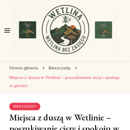
wetlinabezzasiegu.pl
wetlinabezzasiegu.pl
Wetlina bez Zasięgu
Strona główna
Bieszczady
Miejsca z duszą w Wetlinie – poszukiwanie ciszy i spokoju
w górach
BIESZCZADY
Miejsca z duszą w Wetlinie –
poszukiwanie ciszy i spokoju w