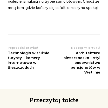
najlepiej smakują na trybie samolotowym. Chodź ze
mną tam, gdzie kończy się asfalt, a zaczyna spokój.
Zobacz
Poprzedni artykuł
Następny artykuł
Technologia w służbie
Architektura
wpisy
turysty – kamery
bieszczadzka – styl
internetowe w
budownictwa
Bieszczadach
pensjonatów w
Wetlinie
Przeczytaj także