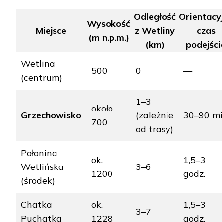
Odległość
Orientacy
Wysokość
Miejsce
z Wetliny
czas
(m n.p.m.)
(km)
podejści
Wetlina
500
0
—
(centrum)
1–3
około
Grzechowisko
(zależnie
30–90 m
700
od trasy)
Połonina
ok.
1,5–3
Wetlińska
3–6
1200
godz.
(środek)
Chatka
ok.
1,5–3
3–7
Puchatka
1228
godz.