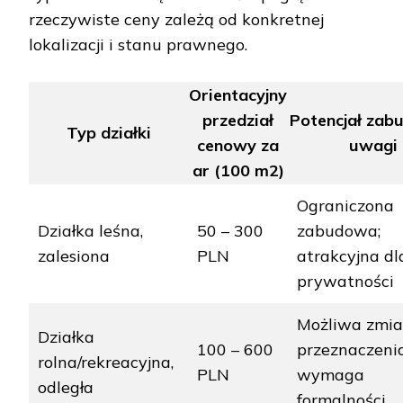
rzeczywiste ceny zależą od konkretnej
lokalizacji i stanu prawnego.
Orientacyjny
przedział
Potencjał zab
Typ działki
cenowy za
uwagi
ar (100 m2)
Ograniczona
Działka leśna,
50 – 300
zabudowa;
zalesiona
PLN
atrakcyjna dl
prywatności
Możliwa zmi
Działka
100 – 600
przeznaczenia
rolna/rekreacyjna,
PLN
wymaga
odległa
formalności