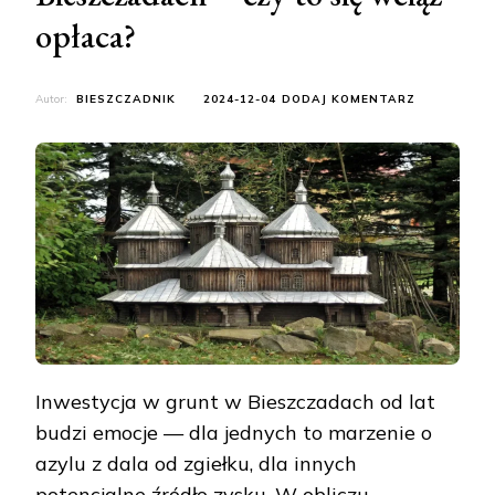
opłaca?
DO
Autor:
BIESZCZADNIK
2024-12-04
DODAJ KOMENTARZ
INWESTYCJ
W
GRUNT
W
BIESZCZAD
–
CZY
TO
SIĘ
WCIĄŻ
OPŁACA?
Inwestycja w grunt w Bieszczadach od lat
budzi emocje — dla jednych to marzenie o
azylu z dala od zgiełku, dla innych
potencjalne źródło zysku. W obliczu