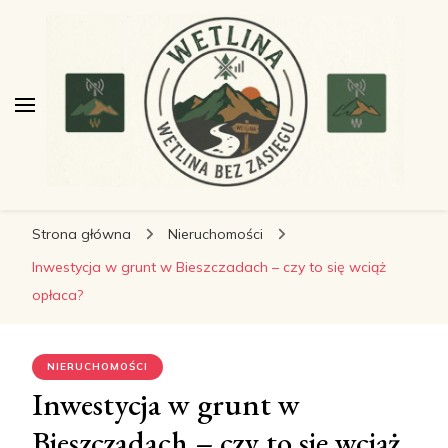
wetlinabezzasiegu.pl
wetlinabezzasiegu.pl
Wetlina bez Zasięgu
Strona główna
Nieruchomości
Inwestycja w grunt w Bieszczadach – czy to się wciąż
opłaca?
NIERUCHOMOŚCI
Inwestycja w grunt w
Bieszczadach – czy to się wciąż