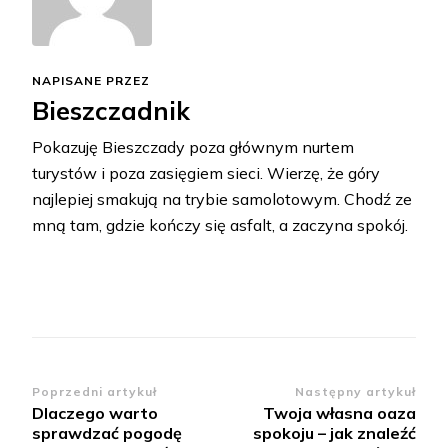
NAPISANE PRZEZ
Bieszczadnik
Pokazuję Bieszczady poza głównym nurtem
turystów i poza zasięgiem sieci. Wierzę, że góry
najlepiej smakują na trybie samolotowym. Chodź ze
mną tam, gdzie kończy się asfalt, a zaczyna spokój.
Zobacz
Poprzedni artykuł
Następny artykuł
Dlaczego warto
Twoja własna oaza
wpisy
sprawdzać pogodę
spokoju – jak znaleźć