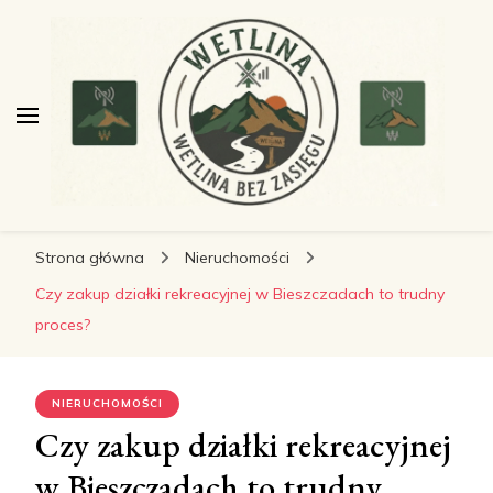
wetlinabezzasiegu.pl
wetlinabezzasiegu.pl
Wetlina bez Zasięgu
Strona główna
Nieruchomości
Czy zakup działki rekreacyjnej w Bieszczadach to trudny
proces?
NIERUCHOMOŚCI
Czy zakup działki rekreacyjnej
w Bieszczadach to trudny