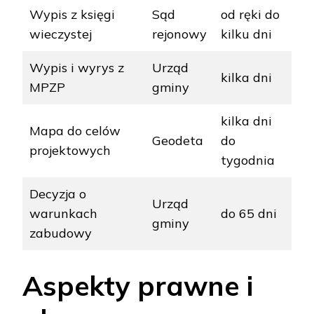
Wypis z księgi
Sąd
od ręki do
wieczystej
rejonowy
kilku dni
Wypis i wyrys z
Urząd
kilka dni
MPZP
gminy
kilka dni
Mapa do celów
Geodeta
do
projektowych
tygodnia
Decyzja o
Urząd
warunkach
do 65 dni
gminy
zabudowy
Aspekty prawne i