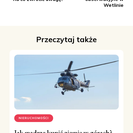
Wetlinie
Przeczytaj także
NIERUCHOMOŚCI
Jak mądrze kupić ziemię w górach?