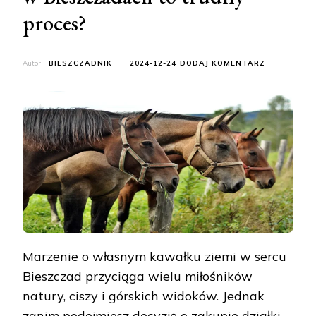
proces?
DO
Autor:
BIESZCZADNIK
2024-12-24
DODAJ KOMENTARZ
CZY
ZAKUP
DZIAŁKI
REKREACYJ
W
BIESZCZAD
TO
TRUDNY
PROCES?
Marzenie o własnym kawałku ziemi w sercu
Bieszczad przyciąga wielu miłośników
natury, ciszy i górskich widoków. Jednak
zanim podejmiesz decyzję o zakupie działki