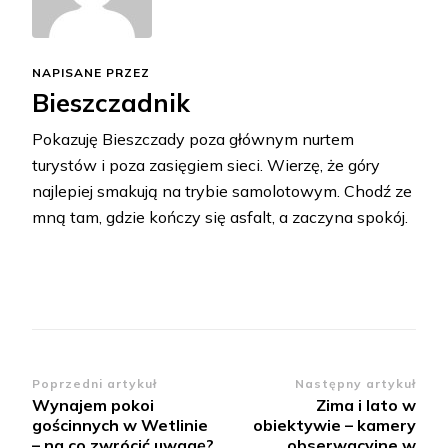
NAPISANE PRZEZ
Bieszczadnik
Pokazuję Bieszczady poza głównym nurtem
turystów i poza zasięgiem sieci. Wierzę, że góry
najlepiej smakują na trybie samolotowym. Chodź ze
mną tam, gdzie kończy się asfalt, a zaczyna spokój.
Zobacz
Poprzedni artykuł
Następny artykuł
Wynajem pokoi
Zima i lato w
wpisy
gościnnych w Wetlinie
obiektywie – kamery
– na co zwrócić uwagę?
obserwacyjne w